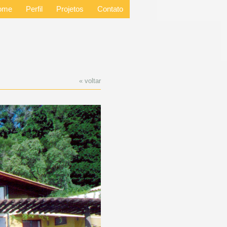
ome
Perfil
Projetos
Contato
« voltar