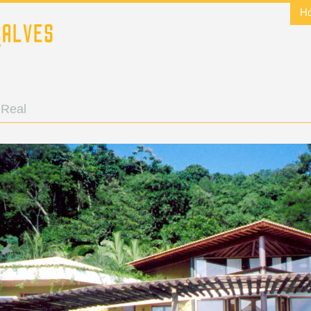
H
 Real